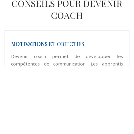
CONSEILS POUR DEVENIR
COACH
MOTIVATIONS
ET OBJECTIFS
Devenir coach permet de développer les
compétences de communication. Les apprentis
coachs choisissent cette voie pour effectuer un
changement professionnel ou simplement par
envie d’indépendance.
COMPÉTENCES
RECQUISES